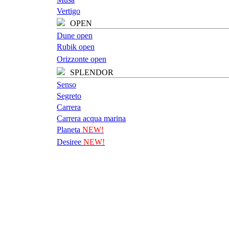
Vertigo
OPEN
Dune open
Rubik open
Orizzonte open
SPLENDOR
Senso
Segreto
Carrera
Carrera acqua marina
Planeta
NEW!
Desiree
NEW!